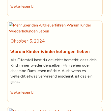
Die
Weiterlesen
Zukunft
Der
Arbeit:
Warum
Sprach-
Und
Schreibfähigkeiten
Wichtiger
Beitrag
Oktober 5, 2024
Sind
veröffentlicht:
Als
Je
Warum Kinder Wiederholungen lieben
Zuvor
Als Elternteil hast du vielleicht bemerkt, dass dein
Kind immer wieder denselben Film sehen oder
dasselbe Buch lesen möchte. Auch wenn es
vielleicht etwas verwirrend erscheint, ist das ein
ganz...
Warum
Weiterlesen
Kinder
Wiederholungen
Lieben