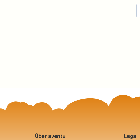
Die App is
Über aventu
Legal