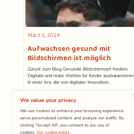
Beitrag
März 5, 2024
veröffentlicht:
Aufwachsen gesund mit
Bildschirmen ist möglich
Zurück zum Blog Gesunde Bildschirmzeit fördern:
Digitale und reale Welten für Kinder ausbalancieren
In einer Ära, die von digitaler Innovation…
Aufwachsen
Weiterlesen
Gesund
We value your privacy
Mit
Bildschirmen
We use cookies to enhance your browsing experience,
Ist
serve personalized content, and analyze our traffic. By
Möglich
clicking "Accept All", you consent to our use of
cookies.
Our cookie policy