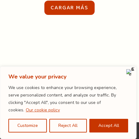
Les
CARGAR MÁS
Encantan
Las
Repeticiones
We value your privacy
We use cookies to enhance your browsing experience,
serve personalized content, and analyze our traffic. By
clicking "Accept All", you consent to our use of
cookies.
Our cookie policy
Customize
Reject All
Accept All
© 2025 aventu | All rights reserved