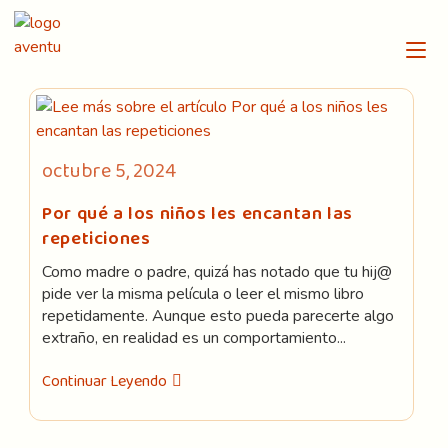
Ir
al
contenido
Publicación
octubre 5, 2024
de
la
Por qué a los niños les encantan las
entrada:
repeticiones
Como madre o padre, quizá has notado que tu hij@
pide ver la misma película o leer el mismo libro
repetidamente. Aunque esto pueda parecerte algo
extraño, en realidad es un comportamiento...
Por
Continuar Leyendo
Qué
A
Los
Niños